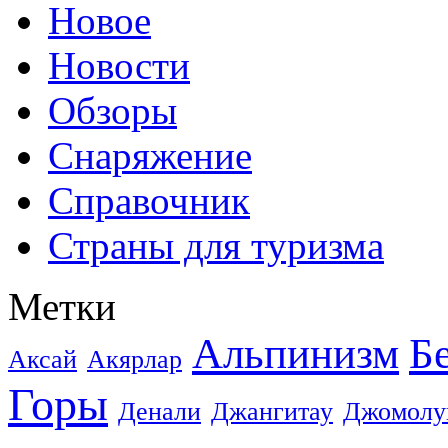
Новое
Новости
Обзоры
Снаряжение
Справочник
Страны для туризма
Метки
Альпинизм
Б
Аксай
Акярлар
Горы
Денали
Джангитау
Джомолу