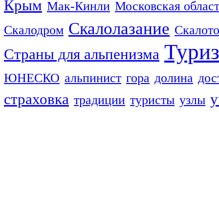
Крым
Мак-Кинли
Московская облас
Скалолазание
Скалодром
Скалот
Тури
Страны для альпенизма
ЮНЕСКО
альпинист
гора
долина
дос
страховка
у
традиции
туристы
узлы