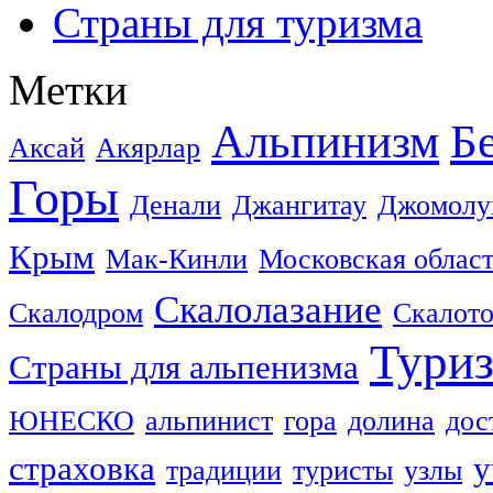
Страны для туризма
Метки
Альпинизм
Б
Аксай
Акярлар
Горы
Денали
Джангитау
Джомолу
Крым
Мак-Кинли
Московская облас
Скалолазание
Скалодром
Скалот
Тури
Страны для альпенизма
ЮНЕСКО
альпинист
гора
долина
дос
страховка
у
традиции
туристы
узлы