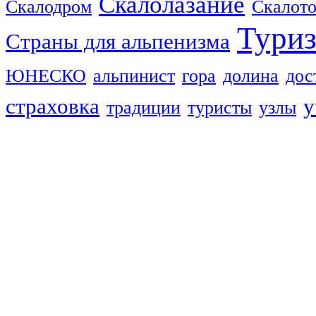
Скалолазание
Скалодром
Скалот
Тури
Страны для альпенизма
ЮНЕСКО
альпинист
гора
долина
дос
страховка
у
традиции
туристы
узлы