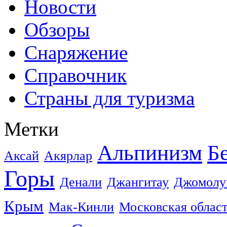
Новости
Обзоры
Снаряжение
Справочник
Страны для туризма
Метки
Альпинизм
Б
Аксай
Акярлар
Горы
Денали
Джангитау
Джомолу
Крым
Мак-Кинли
Московская облас