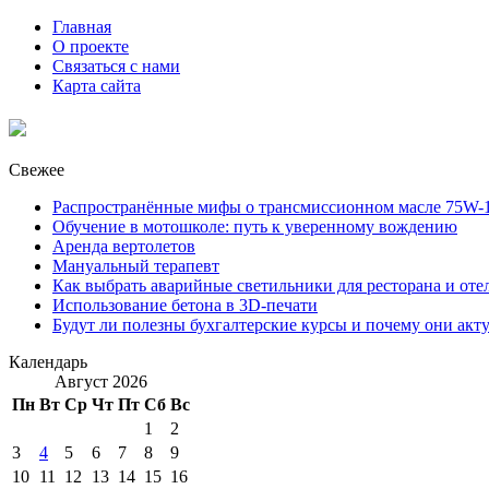
Главная
О проекте
Связаться с нами
Карта сайта
Свежее
Распространённые мифы о трансмиссионном масле 75W-1
Обучение в мотошколе: путь к уверенному вождению
Аренда вертолетов
Мануальный терапевт
Как выбрать аварийные светильники для ресторана и оте
Использование бетона в 3D-печати
Будут ли полезны бухгалтерские курсы и почему они акт
Календарь
Август 2026
Пн
Вт
Ср
Чт
Пт
Сб
Вс
1
2
3
4
5
6
7
8
9
10
11
12
13
14
15
16