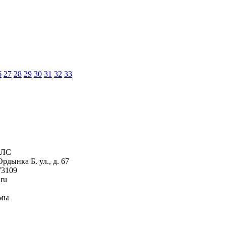
6
27
28
29
30
31
32
33
ЕЛС
дынка Б. ул., д. 67
73109
.ru
рмы