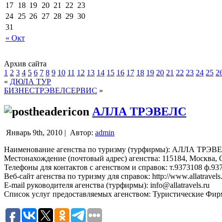
17
18
19
20
21
22
23
24
25
26
27
28
29
30
31
« Окт
Архив сайта
1
2
3
4
5
6
7
8
9
10
11
12
13
14
15
16
17
18
19
20
21
22
23
24
25
2
«
ДЮЛА ТУР
БИЗНЕСТРЭВЕЛСЕРВИС
»
АЛЛА ТРЭВЕЛС
Январь 9th, 2010 |
Автор:
admin
Наименование агенства по туризму (турфирмы): АЛЛА ТРЭВ
Местонахождение (почтовый адрес) агенства: 115184, Москва, Ор
Телефоны для контактов с агенством и справок: т.9373108 ф.93
Веб-сайт агенства по туризму для справок: http://www.allatravels
E-mail руководителя агенства (турфирмы): info@allatravels.ru
Список услуг предоставляемых агенством: Туристические Фи