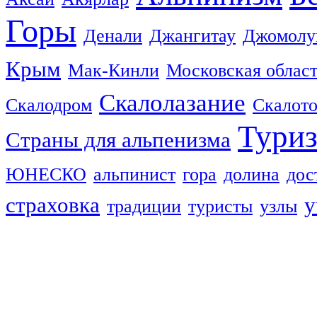
Горы
Денали
Джангитау
Джомолу
Крым
Мак-Кинли
Московская облас
Скалолазание
Скалодром
Скалот
Тури
Страны для альпенизма
ЮНЕСКО
альпинист
гора
долина
дос
страховка
у
традиции
туристы
узлы