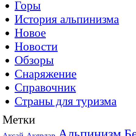
Горы
История альпинизма
Новое
Новости
Обзоры
Снаряжение
Справочник
Страны для туризма
Метки
Альпинизм
Б
Аксай
Акярлар