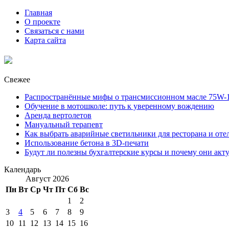
Главная
О проекте
Связаться с нами
Карта сайта
Свежее
Распространённые мифы о трансмиссионном масле 75W-1
Обучение в мотошколе: путь к уверенному вождению
Аренда вертолетов
Мануальный терапевт
Как выбрать аварийные светильники для ресторана и оте
Использование бетона в 3D-печати
Будут ли полезны бухгалтерские курсы и почему они акт
Календарь
Август 2026
Пн
Вт
Ср
Чт
Пт
Сб
Вс
1
2
3
4
5
6
7
8
9
10
11
12
13
14
15
16