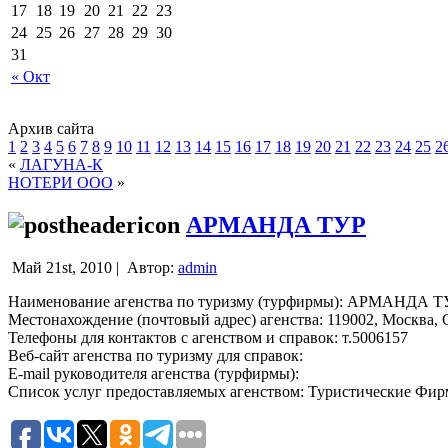
17
18
19
20
21
22
23
24
25
26
27
28
29
30
31
« Окт
Архив сайта
1
2
3
4
5
6
7
8
9
10
11
12
13
14
15
16
17
18
19
20
21
22
23
24
25
2
«
ЛАГУНА-К
НОТЕРИ ООО
»
АРМАНДА ТУР
Май 21st, 2010 |
Автор:
admin
Наименование агенства по туризму (турфирмы): АРМАНДА Т
Местонахождение (почтовый адрес) агенства: 119002, Москва, С
Телефоны для контактов с агенством и справок: т.5006157
Веб-сайт агенства по туризму для справок:
E-mail руководителя агенства (турфирмы):
Список услуг предоставляемых агенством: Туристические Фи