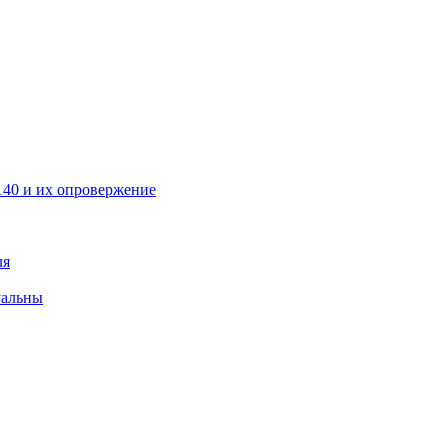
40 и их опровержение
ля
уальны