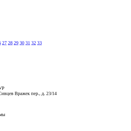
6
27
28
29
30
31
32
33
УР
ивцев Вражек пер., д. 23/14
рмы