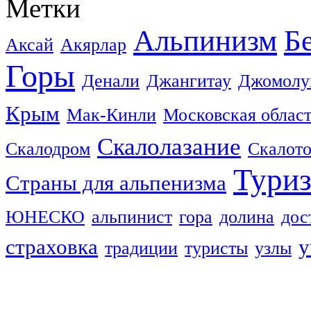
Метки
Альпинизм
Б
Аксай
Акярлар
Горы
Денали
Джангитау
Джомолу
Крым
Мак-Кинли
Московская облас
Скалолазание
Скалодром
Скалот
Тури
Страны для альпенизма
ЮНЕСКО
альпинист
гора
долина
дос
страховка
у
традиции
туристы
узлы