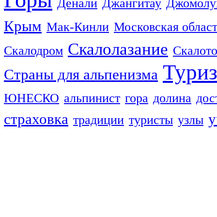
Денали
Джангитау
Джомолу
Крым
Мак-Кинли
Московская облас
Скалолазание
Скалодром
Скалот
Тури
Страны для альпенизма
ЮНЕСКО
альпинист
гора
долина
дос
страховка
у
традиции
туристы
узлы