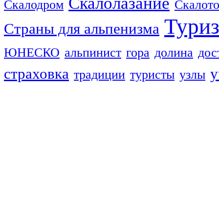
Скалолазание
Скалодром
Скалот
Тури
Страны для альпенизма
ЮНЕСКО
альпинист
гора
долина
дос
страховка
у
традиции
туристы
узлы