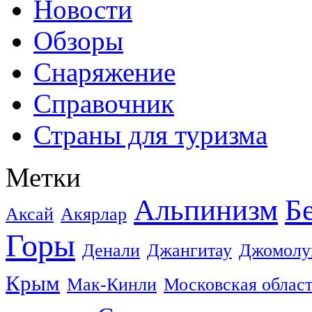
Новости
Обзоры
Снаряжение
Справочник
Страны для туризма
Метки
Альпинизм
Б
Аксай
Акярлар
Горы
Денали
Джангитау
Джомолу
Крым
Мак-Кинли
Московская облас