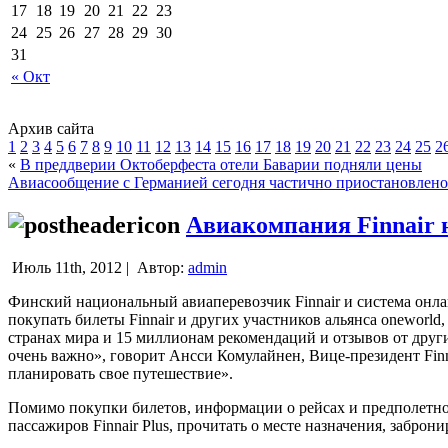
17
18
19
20
21
22
23
24
25
26
27
28
29
30
31
« Окт
Архив сайта
1
2
3
4
5
6
7
8
9
10
11
12
13
14
15
16
17
18
19
20
21
22
23
24
25
2
«
В преддверии Октоберфеста отели Баварии подняли цены
Авиасообщение с Германией сегодня частично приостановлено
Авиакомпания Finnair н
Июль 11th, 2012 |
Автор:
admin
Финский национальный авиаперевозчик Finnair и система онла
покупать билеты Finnair и других участников альянса oneworld,
странах мира и 15 миллионам рекомендаций и отзывов от друг
очень важно», говорит Ансси Комулайнен, Вице-президент Finn
планировать свое путешествие».
Помимо покупки билетов, информации о рейсах и предполетной
пассажиров Finnair Plus, прочитать о месте назначения, заброн