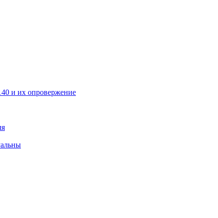
40 и их опровержение
ля
уальны