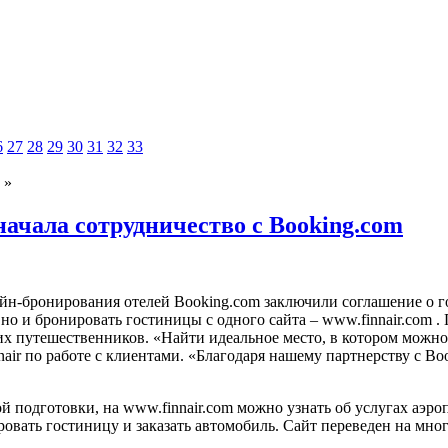
6
27
28
29
30
31
32
33
»
ачала сотрудничество с Booking.com
йн-бронирования отелей Booking.com заключили соглашение о г
 но и бронировать гостиницы с одного сайта – www.finnair.com .
П
их путешественников. «Найти идеальное место, в котором можно
air по работе с клиентами. «Благодаря нашему партнерству с Bo
 подготовки, на www.finnair.com можно узнать об услугах аэр
ировать гостиницу и заказать автомобиль. Сайт переведен на мно