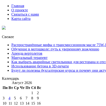
Главная
О проекте
Связаться с нами
Карта сайта
Свежее
Распространённые мифы о трансмиссионном масле 75W-1
Обучение в мотошколе: путь к уверенному вождению
Аренда вертолетов
Мануальный терапевт
Как выбрать аварийные светильники для ресторана и оте
Использование бетона в 3D-печати
Будут ли полезны бухгалтерские курсы и почему они акт
Календарь
Август 2026
Пн
Вт
Ср
Чт
Пт
Сб
Вс
1
2
3
4
5
6
7
8
9
10
11
12
13
14
15
16