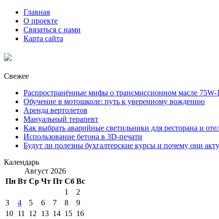
Главная
О проекте
Связаться с нами
Карта сайта
Свежее
Распространённые мифы о трансмиссионном масле 75W-1
Обучение в мотошколе: путь к уверенному вождению
Аренда вертолетов
Мануальный терапевт
Как выбрать аварийные светильники для ресторана и оте
Использование бетона в 3D-печати
Будут ли полезны бухгалтерские курсы и почему они акт
Календарь
Август 2026
Пн
Вт
Ср
Чт
Пт
Сб
Вс
1
2
3
4
5
6
7
8
9
10
11
12
13
14
15
16