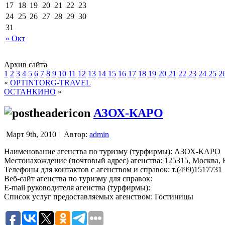
17
18
19
20
21
22
23
24
25
26
27
28
29
30
31
« Окт
Архив сайта
1
2
3
4
5
6
7
8
9
10
11
12
13
14
15
16
17
18
19
20
21
22
23
24
25
2
«
OPTINTORG-TRAVEL
ОСТАНКИНО
»
АЗОХ-КАРО
Март 9th, 2010 |
Автор:
admin
Наименование агенства по туризму (турфирмы): АЗОХ-КАРО
Местонахождение (почтовый адрес) агенства: 125315, Москва, Ба
Телефоны для контактов с агенством и справок: т.(499)1517731
Веб-сайт агенства по туризму для справок:
E-mail руководителя агенства (турфирмы):
Список услуг предоставляемых агенством: Гостиницы