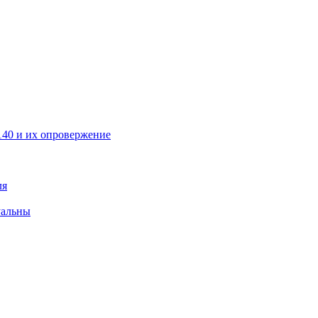
40 и их опровержение
ля
уальны