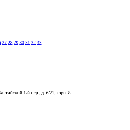
6
27
28
29
30
31
32
33
лтийский 1-й пер., д. 6/21, корп. 8