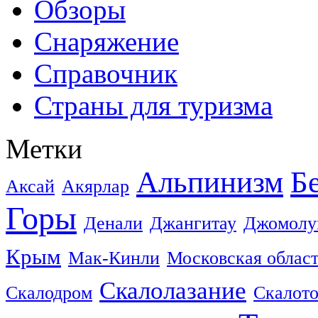
Обзоры
Снаряжение
Справочник
Страны для туризма
Метки
Альпинизм
Б
Аксай
Акярлар
Горы
Денали
Джангитау
Джомолу
Крым
Мак-Кинли
Московская облас
Скалолазание
Скалодром
Скалот