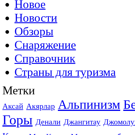
Новое
Новости
Обзоры
Снаряжение
Справочник
Страны для туризма
Метки
Альпинизм
Б
Аксай
Акярлар
Горы
Денали
Джангитау
Джомолу