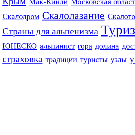
Крым
Мак-Кинли
Московская облас
Скалолазание
Скалодром
Скалот
Тури
Страны для альпенизма
ЮНЕСКО
альпинист
гора
долина
дос
страховка
у
традиции
туристы
узлы