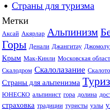
Страны для туризма
Метки
Альпинизм
Б
Аксай
Акярлар
Горы
Денали
Джангитау
Джомолу
Крым
Мак-Кинли
Московская облас
Скалолазание
Скалодром
Скалот
Тури
Страны для альпенизма
ЮНЕСКО
альпинист
гора
долина
дос
страховка
у
традиции
туристы
узлы