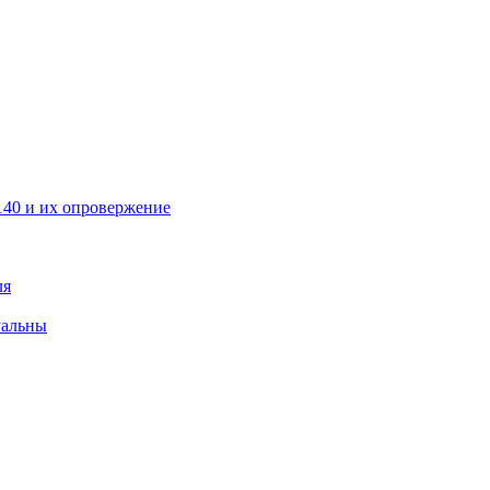
40 и их опровержение
ля
уальны