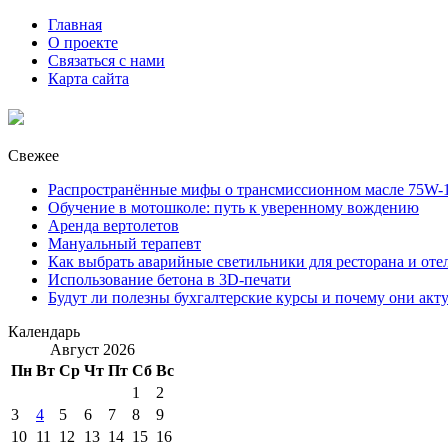
Главная
О проекте
Связаться с нами
Карта сайта
Свежее
Распространённые мифы о трансмиссионном масле 75W-1
Обучение в мотошколе: путь к уверенному вождению
Аренда вертолетов
Мануальный терапевт
Как выбрать аварийные светильники для ресторана и оте
Использование бетона в 3D-печати
Будут ли полезны бухгалтерские курсы и почему они акт
Календарь
Август 2026
Пн
Вт
Ср
Чт
Пт
Сб
Вс
1
2
3
4
5
6
7
8
9
10
11
12
13
14
15
16