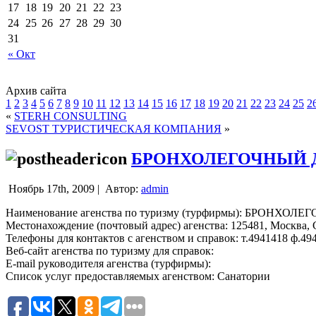
17
18
19
20
21
22
23
24
25
26
27
28
29
30
31
« Окт
Архив сайта
1
2
3
4
5
6
7
8
9
10
11
12
13
14
15
16
17
18
19
20
21
22
23
24
25
2
«
STERH CONSULTING
SEVOST ТУРИСТИЧЕСКАЯ КОМПАНИЯ
»
БРОНХОЛЕГОЧНЫЙ Д
Ноябрь 17th, 2009 |
Автор:
admin
Наименование агенства по туризму (турфирмы): БРОНХ
Местонахождение (почтовый адрес) агенства: 125481, Москва, С
Телефоны для контактов с агенством и справок: т.4941418 ф.49
Веб-сайт агенства по туризму для справок:
E-mail руководителя агенства (турфирмы):
Список услуг предоставляемых агенством: Санатории