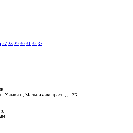
6
27
28
29
30
31
32
33
ЯЖ
, Химки г., Мельникова просп., д. 2Б
.ru
рмы