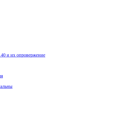
40 и их опровержение
ля
уальны