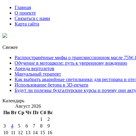
Главная
О проекте
Связаться с нами
Карта сайта
Свежее
Распространённые мифы о трансмиссионном масле 75W-1
Обучение в мотошколе: путь к уверенному вождению
Аренда вертолетов
Мануальный терапевт
Как выбрать аварийные светильники для ресторана и оте
Использование бетона в 3D-печати
Будут ли полезны бухгалтерские курсы и почему они акт
Календарь
Август 2026
Пн
Вт
Ср
Чт
Пт
Сб
Вс
1
2
3
4
5
6
7
8
9
10
11
12
13
14
15
16