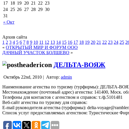
17
18
19
20
21
22
23
24
25
26
27
28
29
30
31
« Окт
Архив сайта
1
2
3
4
5
6
7
8
9
10
11
12
13
14
15
16
17
18
19
20
21
22
23
24
25
2
«
ОТКРЫТЫЙ МИР И ФОРУМ ООО
ДАЧНЫЙ УЧАСТОК БОЛШЕВО
»
ДЕЛЬТА-ВОЯЖ
Октябрь 22nd, 2010 |
Автор:
admin
Наименование агенства по туризму (турфирмы): ДЕЛЬТА-ВО
Местонахождение (почтовый адрес) агенства: 141400, Моск. обл.
Телефоны для контактов с агенством и справок: т./ф.5101481
Веб-сайт агенства по туризму для справок:
E-mail руководителя агенства (турфирмы): delta-voyage@rambler
Список услуг предоставляемых агенством: Туристические Фи