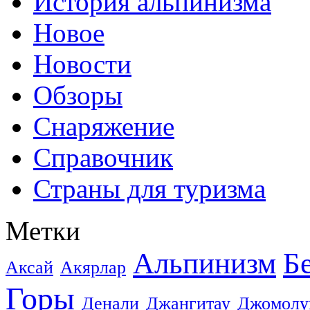
История альпинизма
Новое
Новости
Обзоры
Снаряжение
Справочник
Страны для туризма
Метки
Альпинизм
Б
Аксай
Акярлар
Горы
Денали
Джангитау
Джомолу