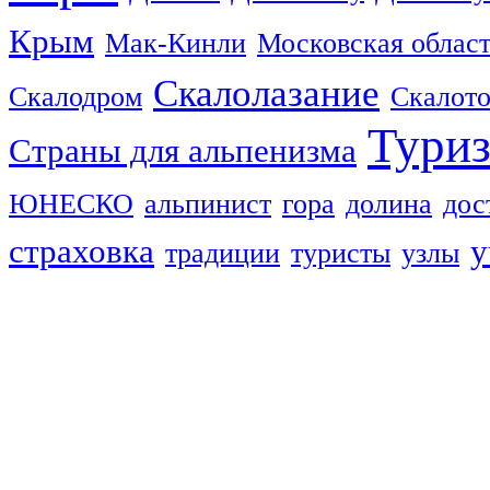
Крым
Мак-Кинли
Московская облас
Скалолазание
Скалодром
Скалот
Тури
Страны для альпенизма
ЮНЕСКО
альпинист
гора
долина
дос
страховка
у
традиции
туристы
узлы