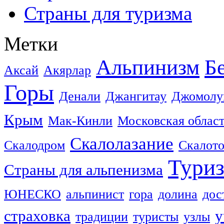
Страны для туризма
Метки
Альпинизм
Б
Аксай
Акярлар
Горы
Денали
Джангитау
Джомолу
Крым
Мак-Кинли
Московская облас
Скалолазание
Скалодром
Скалот
Тури
Страны для альпенизма
ЮНЕСКО
альпинист
гора
долина
дос
страховка
у
традиции
туристы
узлы