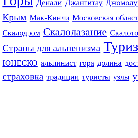
Горы
Денали
Джангитау
Джомолу
Крым
Мак-Кинли
Московская облас
Скалолазание
Скалодром
Скалот
Тури
Страны для альпенизма
ЮНЕСКО
альпинист
гора
долина
дос
страховка
у
традиции
туристы
узлы