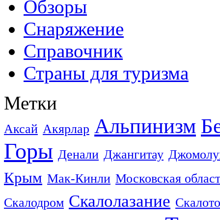
Обзоры
Снаряжение
Справочник
Страны для туризма
Метки
Альпинизм
Б
Аксай
Акярлар
Горы
Денали
Джангитау
Джомолу
Крым
Мак-Кинли
Московская облас
Скалолазание
Скалодром
Скалот