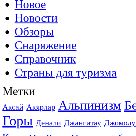
Новое
Новости
Обзоры
Снаряжение
Справочник
Страны для туризма
Метки
Альпинизм
Б
Аксай
Акярлар
Горы
Денали
Джангитау
Джомолу