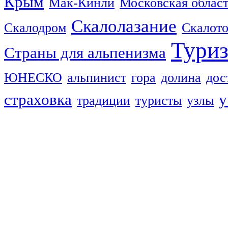
Крым
Мак-Кинли
Московская облас
Скалолазание
Скалодром
Скалот
Тури
Страны для альпенизма
ЮНЕСКО
альпинист
гора
долина
дос
страховка
у
традиции
туристы
узлы