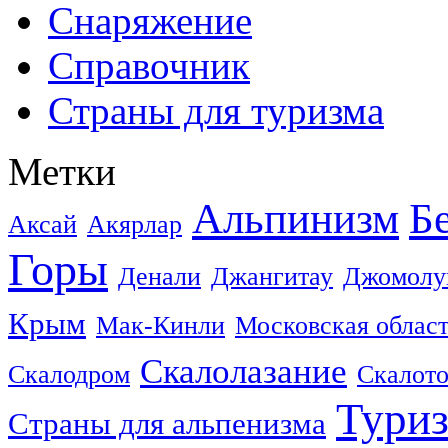
Снаряжение
Справочник
Страны для туризма
Метки
Альпинизм
Б
Аксай
Акярлар
Горы
Денали
Джангитау
Джомолу
Крым
Мак-Кинли
Московская облас
Скалолазание
Скалодром
Скалот
Тури
Страны для альпенизма