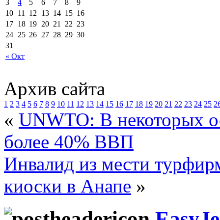
3
4
5
6
7
8
9
10
11
12
13
14
15
16
17
18
19
20
21
22
23
24
25
26
27
28
29
30
31
« Окт
Архив сайта
1
2
3
4
5
6
7
8
9
10
11
12
13
14
15
16
17
18
19
20
21
22
23
24
25
2
«
UNWTO: В некоторых ос
более 40% ВВП
Инвалид из мести турфир
киоски в Анапе
»
EasyJe