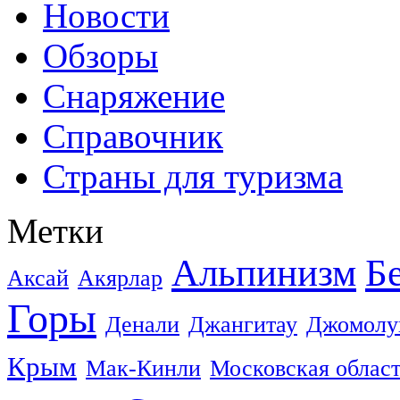
Новости
Обзоры
Снаряжение
Справочник
Страны для туризма
Метки
Альпинизм
Б
Аксай
Акярлар
Горы
Денали
Джангитау
Джомолу
Крым
Мак-Кинли
Московская облас