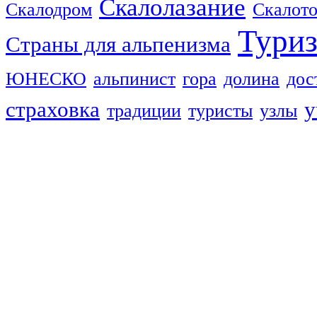
Скалолазание
Скалодром
Скалот
Тури
Страны для альпенизма
ЮНЕСКО
альпинист
гора
долина
дос
страховка
у
традиции
туристы
узлы