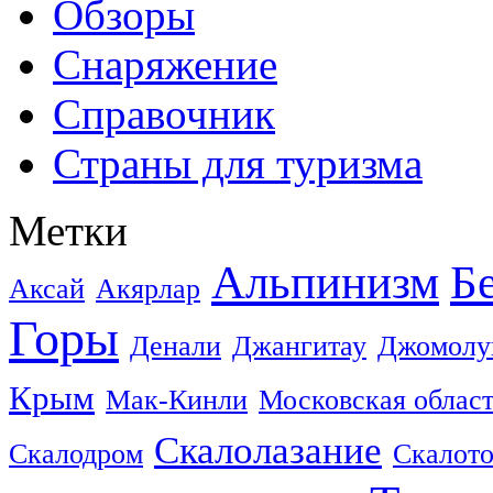
Обзоры
Снаряжение
Справочник
Страны для туризма
Метки
Альпинизм
Б
Аксай
Акярлар
Горы
Денали
Джангитау
Джомолу
Крым
Мак-Кинли
Московская облас
Скалолазание
Скалодром
Скалот