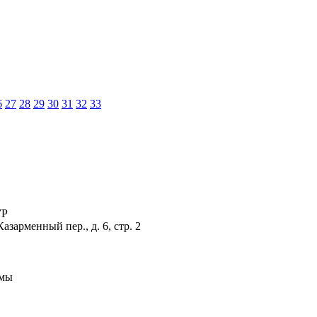
6
27
28
29
30
31
32
33
УР
зарменный пер., д. 6, стр. 2
рмы