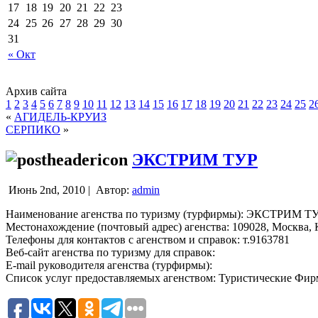
17
18
19
20
21
22
23
24
25
26
27
28
29
30
31
« Окт
Архив сайта
1
2
3
4
5
6
7
8
9
10
11
12
13
14
15
16
17
18
19
20
21
22
23
24
25
2
«
АГИДЕЛЬ-КРУИЗ
СЕРПИКО
»
ЭКСТРИМ ТУР
Июнь 2nd, 2010 |
Автор:
admin
Наименование агенства по туризму (турфирмы): ЭКСТРИМ Т
Местонахождение (почтовый адрес) агенства: 109028, Москва, Ка
Телефоны для контактов с агенством и справок: т.9163781
Веб-сайт агенства по туризму для справок:
E-mail руководителя агенства (турфирмы):
Список услуг предоставляемых агенством: Туристические Фи