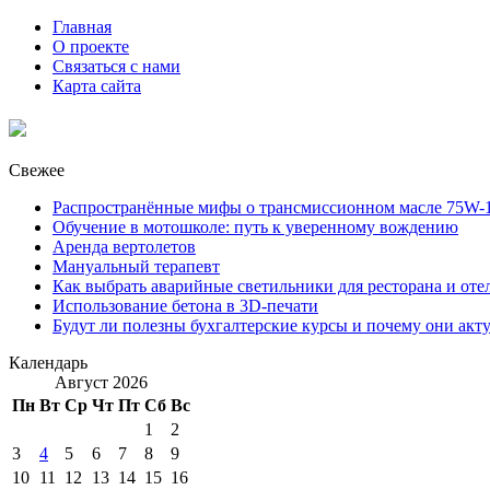
Главная
О проекте
Связаться с нами
Карта сайта
Свежее
Распространённые мифы о трансмиссионном масле 75W-1
Обучение в мотошколе: путь к уверенному вождению
Аренда вертолетов
Мануальный терапевт
Как выбрать аварийные светильники для ресторана и оте
Использование бетона в 3D-печати
Будут ли полезны бухгалтерские курсы и почему они акт
Календарь
Август 2026
Пн
Вт
Ср
Чт
Пт
Сб
Вс
1
2
3
4
5
6
7
8
9
10
11
12
13
14
15
16