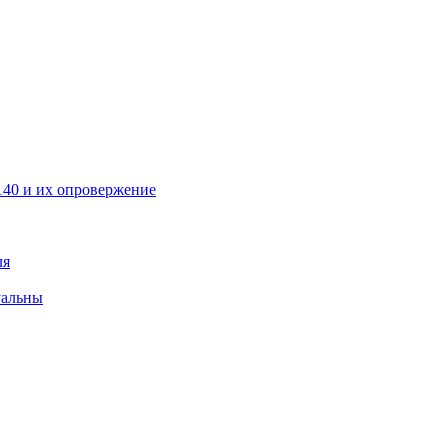
40 и их опровержение
ля
уальны