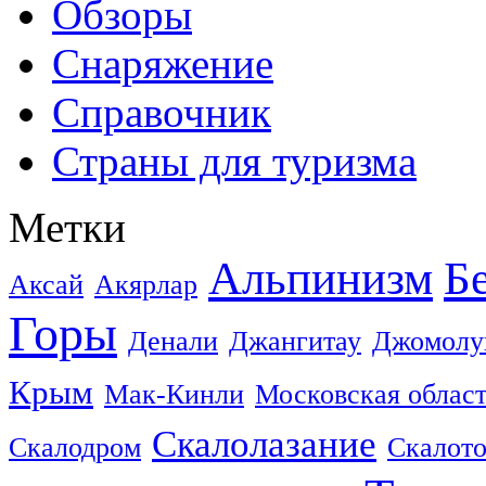
Обзоры
Снаряжение
Справочник
Страны для туризма
Метки
Альпинизм
Б
Аксай
Акярлар
Горы
Денали
Джангитау
Джомолу
Крым
Мак-Кинли
Московская облас
Скалолазание
Скалодром
Скалот