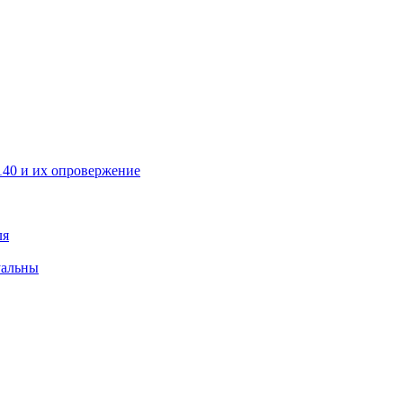
40 и их опровержение
ля
уальны