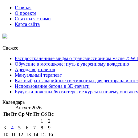
Главная
О проекте
Связаться с нами
Карта сайта
Свежее
Распространённые мифы о трансмиссионном масле 75W-1
Обучение в мотошколе: путь к уверенному вождению
Аренда вертолетов
Мануальный терапевт
Как выбрать аварийные светильники для ресторана и оте
Использование бетона в 3D-печати
Будут ли полезны бухгалтерские курсы и почему они акт
Календарь
Август 2026
Пн
Вт
Ср
Чт
Пт
Сб
Вс
1
2
3
4
5
6
7
8
9
10
11
12
13
14
15
16