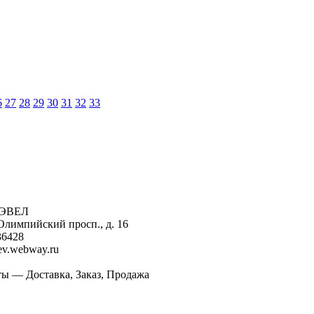
6
27
28
29
30
31
32
33
ТРЭВЕЛ
Олимпийский просп., д. 16
36428
ev.webway.ru
ы — Доставка, Заказ, Продажа