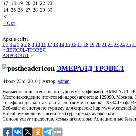
17
18
19
20
21
22
23
24
25
26
27
28
29
30
31
« Окт
Архив сайта
1
2
3
4
5
6
7
8
9
10
11
12
13
14
15
16
17
18
19
20
21
22
23
24
25
2
«
ДЕПОЛЬ-ТРЭВЕЛ
АЭРОСВИТ
»
ЭМЕРАЛД ТРЭВЕЛ
Июль 23rd, 2010 |
Автор:
admin
Наименование агенства по туризму (турфирмы): ЭМЕРАЛД 
Местонахождение (почтовый адрес) агенства: 129090, Москва, 
Телефоны для контактов с агенством и справок: т.9334076 ф.93
Веб-сайт агенства по туризму для справок: http://www.emerald.d
E-mail руководителя агенства (турфирмы): avia@co.ru
Список услуг предоставляемых агенством: Авиационные Билет