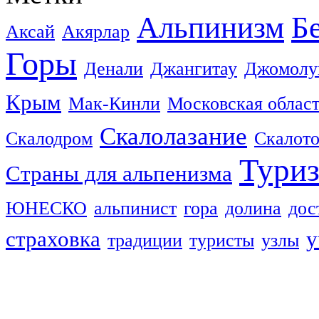
Альпинизм
Б
Аксай
Акярлар
Горы
Денали
Джангитау
Джомолу
Крым
Мак-Кинли
Московская облас
Скалолазание
Скалодром
Скалот
Тури
Страны для альпенизма
ЮНЕСКО
альпинист
гора
долина
дос
страховка
у
традиции
туристы
узлы