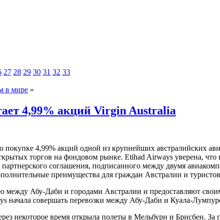
6
27
28
29
30
31
32
33
м в мире
»
ает 4,99% акций Virgin Australia
 покупке 4,99% акций одной из крупнейших австралийских авиако
открытых торгов на фондовом рынке.
Etihad Airways уверена, чт
ию партнерского соглашения, подписанного между двумя авиакомпа
ополнительные преимущества для граждан Австралии и туристов
делю между Абу-Даби и городами Австралии и предоставляют сво
ys начала совершать перевозки между Абу-Даби и Куала-Лумпуром
через некоторое время открыла полеты в Мельбурн и Брисбен. За п