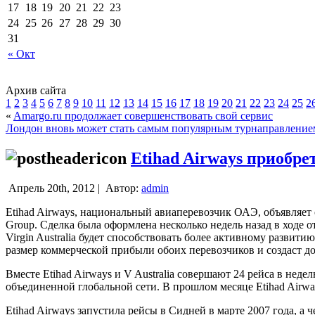
17
18
19
20
21
22
23
24
25
26
27
28
29
30
31
« Окт
Архив сайта
1
2
3
4
5
6
7
8
9
10
11
12
13
14
15
16
17
18
19
20
21
22
23
24
25
2
«
Amargo.ru продолжает совершенствовать свой сервис
Лондон вновь может стать самым популярным турнаправление
Etihad Airways приобрет
Апрель 20th, 2012 |
Автор:
admin
Etihad Airways, национальный авиаперевозчик ОАЭ, объявляет о
Group. Сделка была оформлена несколько недель назад в ходе 
Virgin Australia будет способствовать более активному развит
размер коммерческой прибыли обоих перевозчиков и создаст д
Вместе Etihad Airways и V Australia совершают 24 рейса в не
объединенной глобальной сети. В прошлом месяце Etihad Airwa
Etihad Airways запустила рейсы в Сидней в марте 2007 года, а 