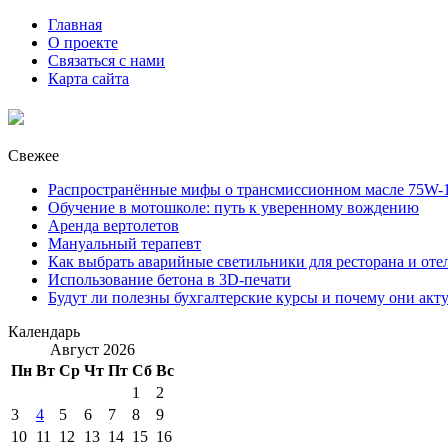
Главная
О проекте
Связаться с нами
Карта сайта
Свежее
Распространённые мифы о трансмиссионном масле 75W-1
Обучение в мотошколе: путь к уверенному вождению
Аренда вертолетов
Мануальный терапевт
Как выбрать аварийные светильники для ресторана и оте
Использование бетона в 3D-печати
Будут ли полезны бухгалтерские курсы и почему они акт
Календарь
Август 2026
Пн
Вт
Ср
Чт
Пт
Сб
Вс
1
2
3
4
5
6
7
8
9
10
11
12
13
14
15
16