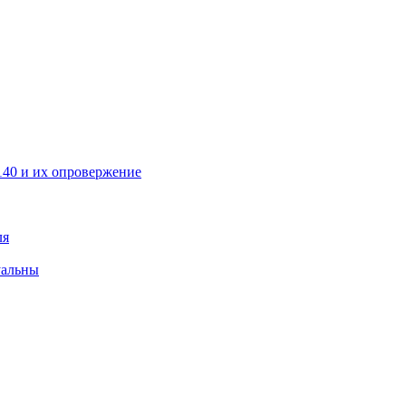
40 и их опровержение
ля
уальны