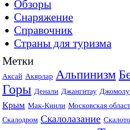
Обзоры
Снаряжение
Справочник
Страны для туризма
Метки
Альпинизм
Б
Аксай
Акярлар
Горы
Денали
Джангитау
Джомолу
Крым
Мак-Кинли
Московская облас
Скалолазание
Скалодром
Скалот