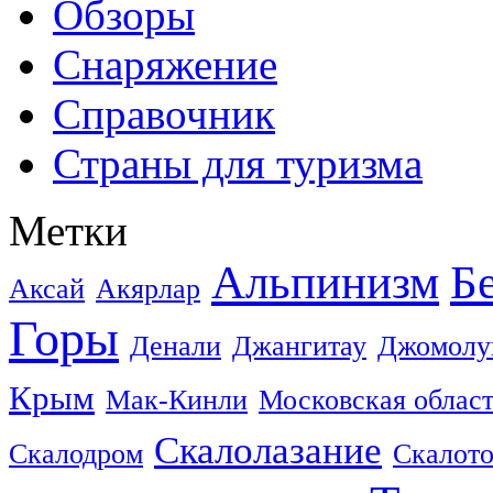
Обзоры
Снаряжение
Справочник
Страны для туризма
Метки
Альпинизм
Б
Аксай
Акярлар
Горы
Денали
Джангитау
Джомолу
Крым
Мак-Кинли
Московская облас
Скалолазание
Скалодром
Скалот