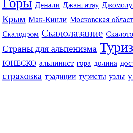
Горы
Денали
Джангитау
Джомолу
Крым
Мак-Кинли
Московская облас
Скалолазание
Скалодром
Скалот
Тури
Страны для альпенизма
ЮНЕСКО
альпинист
гора
долина
дос
страховка
у
традиции
туристы
узлы