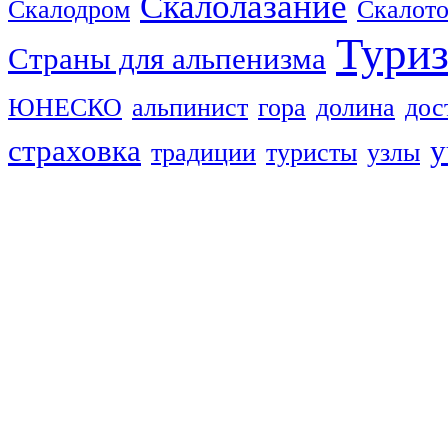
Скалолазание
Скалодром
Скалот
Тури
Страны для альпенизма
ЮНЕСКО
альпинист
гора
долина
дос
страховка
у
традиции
туристы
узлы