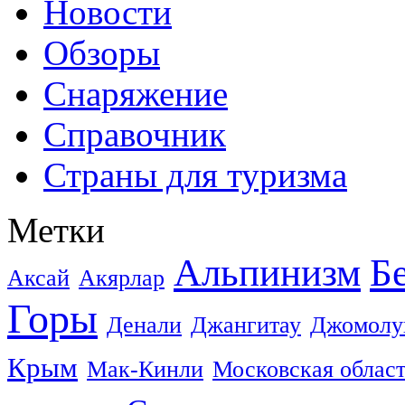
Новости
Обзоры
Снаряжение
Справочник
Страны для туризма
Метки
Альпинизм
Б
Аксай
Акярлар
Горы
Денали
Джангитау
Джомолу
Крым
Мак-Кинли
Московская облас