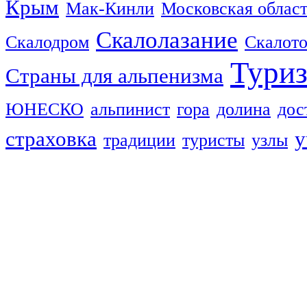
Крым
Мак-Кинли
Московская облас
Скалолазание
Скалодром
Скалот
Тури
Страны для альпенизма
ЮНЕСКО
альпинист
гора
долина
дос
страховка
у
традиции
туристы
узлы