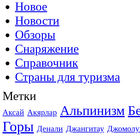
Новое
Новости
Обзоры
Снаряжение
Справочник
Страны для туризма
Метки
Альпинизм
Б
Аксай
Акярлар
Горы
Денали
Джангитау
Джомолу