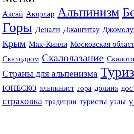
Альпинизм
Б
Аксай
Акярлар
Горы
Денали
Джангитау
Джомолу
Крым
Мак-Кинли
Московская облас
Скалолазание
Скалодром
Скалот
Тури
Страны для альпенизма
ЮНЕСКО
альпинист
гора
долина
дос
страховка
у
традиции
туристы
узлы