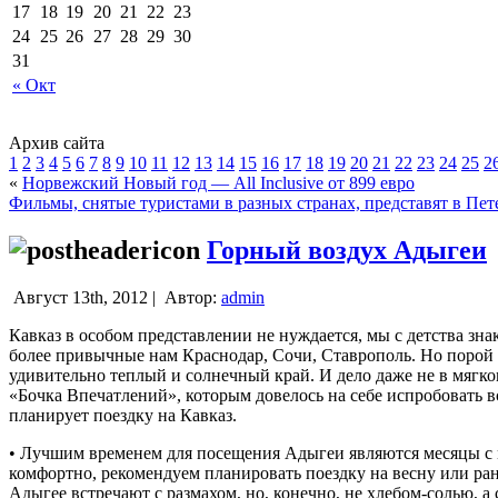
17
18
19
20
21
22
23
24
25
26
27
28
29
30
31
« Окт
Архив сайта
1
2
3
4
5
6
7
8
9
10
11
12
13
14
15
16
17
18
19
20
21
22
23
24
25
2
«
Норвежский Новый год — All Inclusive от 899 евро
Фильмы, снятые туристами в разных странах, представят в Пет
Горный воздух Адыгеи
Август 13th, 2012 |
Автор:
admin
Кавказ в особом представлении не нуждается, мы с детства зна
более привычные нам Краснодар, Сочи, Ставрополь.
Но порой 
удивительно теплый и солнечный край. И дело даже не в мягк
«Бочка Впечатлений», которым довелось на себе испробовать вс
планирует поездку на Кавказ.
• Лучшим временем для посещения Адыгеи являются месяцы с ма
комфортно, рекомендуем планировать поездку на весну или ран
Адыгее встречают с размахом, но, конечно, не хлебом-солью, 