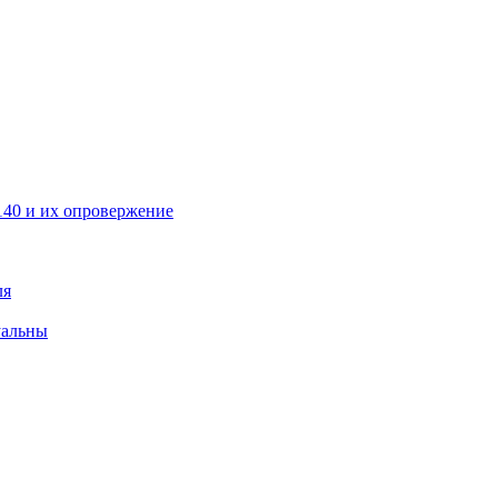
40 и их опровержение
ля
уальны