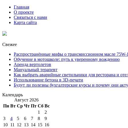
Главная
О проекте
Связаться с нами
Карта сайта
Свежее
Распространённые мифы о трансмиссионном масле 75W-1
Обучение в мотошколе: путь к уверенному вождению
Аренда вертолетов
Мануальный терапевт
Как выбрать аварийные светильники для ресторана и оте
Использование бетона в 3D-печати
Будут ли полезны бухгалтерские курсы и почему они акт
Календарь
Август 2026
Пн
Вт
Ср
Чт
Пт
Сб
Вс
1
2
3
4
5
6
7
8
9
10
11
12
13
14
15
16