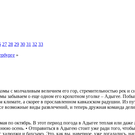
6
27
28
29
30
31
32
33
ербурге
»
комы с молчаливым величием его гор, стремительностью рек и си
мы забываем о еще одном его крохотном уголке – Адыгее. Побыва
ом климате, а скорее в прославленном кавказском радушии. Из 
е возможные виды развлечений, и теперь дружная команда делитс
я по октябрь. В этот период погода в Адыгее теплая или даже ж
нюю осень. • Отправиться в Адыгею стоит уже ради того, чтобы
а с халюджи и бахсымэ. Это, как вы, наверное, уже догадались,