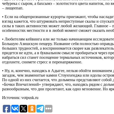
чебурека с сыром, а бахсымэ – золотистого цвета напиток, по
– лищеепап.
• Если на общепризнанные курорты приезжают, чтобы насладить
взгляд кажется, что штурмовать неприступные скалы и спуска
силы в таких активностях может любой желающий. Главное – п
особенностях местности и в любой момент сможет оказать нео
• Любителям кейвинга или же только начинающим исследовате
Большую Азишскую пещеру. Название себя полностью оправдыв
больших трудностей, а воспринимается скорее как развлекател
придется не идти, а в буквальном смысле пробираться через п
набраться сил станет посещение термальных источников, которы
отдохнете, снимете стресс и перенапряжение.
• Ну, и, конечно, находясь в Адыгее, нельзя обойти внимание
загадок, чем знаменитые камни Стоунхенджа или идолы остров
По одной из них считается, что дольмены представляют собой 
«Бочки Впечатлений» утверждают, что, находясь рядом с доль
разнообразным, что дни пролетают, как одно мгновение. Но ярк
Источник: votpusk.ru