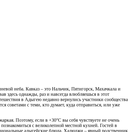
невой неба. Кавказ – это Нальчик, Пятигорск, Махачкала и
в здесь однажды, раз и навсегда влюбляешься в этот
путешествия в Адыгею недавно вернулись участники сообщества
я советами с теми, кто думает, куда отправиться, или уже
аркая. Поэтому, если в +30°C вы себя чувствуете не очень
 познакомиться с великолепной местной кухней. Гостей в
 национальные адыгейские блюда. Халюджи – явный родственник