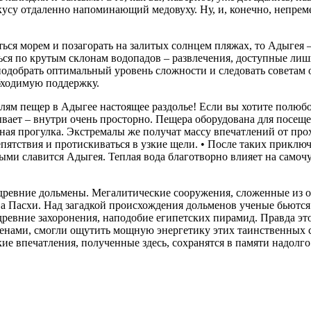
 вкусу отдаленно напоминающий медовуху. Ну, и, конечно, непр
ся морем и позагорать на залитых солнцем пляжах, то Адыгея –
ться по крутым склонам водопадов – развлечения, доступные л
одобрать оптимальный уровень сложности и следовать советам 
бходимую поддержку.
лям пещер в Адыгее настоящее раздолье! Если вы хотите полюб
ает – внутри очень просторно. Пещера оборудована для посеще
ьная прогулка. Экстремалы же получат массу впечатлений от пр
репятствия и протискиваться в узкие щели. • После таких прикл
ми славится Адыгея. Теплая вода благотворно влияет на самочув
м древние дольмены. Мегалитические сооружения, сложенные из о
а Пасхи. Над загадкой происхождения дольменов ученые бьются
древние захоронения, наподобие египетских пирамид. Правда эт
менами, смогли ощутить мощную энергетику этих таинственных 
ие впечатления, полученные здесь, сохранятся в памяти надолго