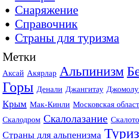
Снаряжение
Справочник
Страны для туризма
Метки
Альпинизм
Б
Аксай
Акярлар
Горы
Денали
Джангитау
Джомолу
Крым
Мак-Кинли
Московская облас
Скалолазание
Скалодром
Скалот
Тури
Страны для альпенизма