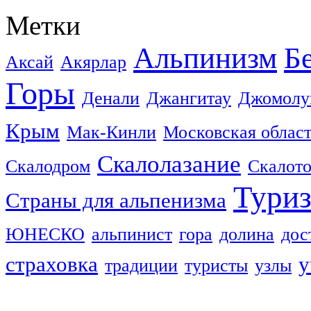
Метки
Альпинизм
Б
Аксай
Акярлар
Горы
Денали
Джангитау
Джомолу
Крым
Мак-Кинли
Московская облас
Скалолазание
Скалодром
Скалот
Тури
Страны для альпенизма
ЮНЕСКО
альпинист
гора
долина
дос
страховка
у
традиции
туристы
узлы