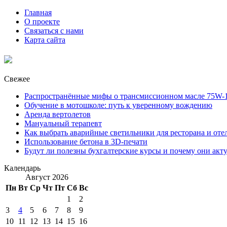
Главная
О проекте
Связаться с нами
Карта сайта
Свежее
Распространённые мифы о трансмиссионном масле 75W-1
Обучение в мотошколе: путь к уверенному вождению
Аренда вертолетов
Мануальный терапевт
Как выбрать аварийные светильники для ресторана и оте
Использование бетона в 3D-печати
Будут ли полезны бухгалтерские курсы и почему они акт
Календарь
Август 2026
Пн
Вт
Ср
Чт
Пт
Сб
Вс
1
2
3
4
5
6
7
8
9
10
11
12
13
14
15
16