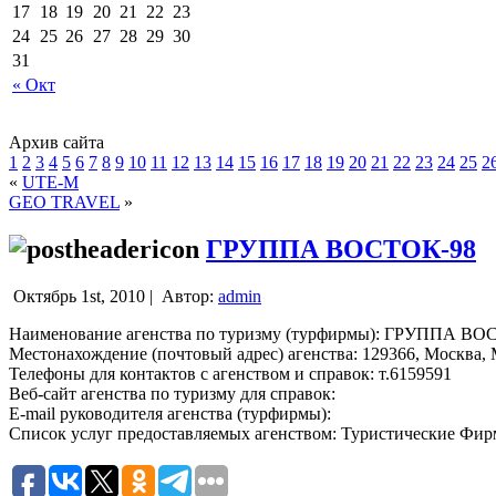
17
18
19
20
21
22
23
24
25
26
27
28
29
30
31
« Окт
Архив сайта
1
2
3
4
5
6
7
8
9
10
11
12
13
14
15
16
17
18
19
20
21
22
23
24
25
2
«
UTE-M
GEO TRAVEL
»
ГРУППА ВОСТОК-98
Октябрь 1st, 2010 |
Автор:
admin
Наименование агенства по туризму (турфирмы): ГРУППА ВО
Местонахождение (почтовый адрес) агенства: 129366, Москва, М
Телефоны для контактов с агенством и справок: т.6159591
Веб-сайт агенства по туризму для справок:
E-mail руководителя агенства (турфирмы):
Список услуг предоставляемых агенством: Туристические Фи