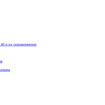
40 и их опровержение
ля
уальны