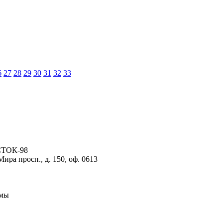
6
27
28
29
30
31
32
33
СТОК-98
ира просп., д. 150, оф. 0613
рмы