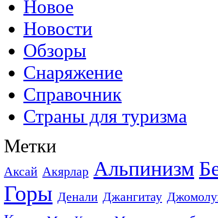
Новое
Новости
Обзоры
Снаряжение
Справочник
Страны для туризма
Метки
Альпинизм
Б
Аксай
Акярлар
Горы
Денали
Джангитау
Джомолу