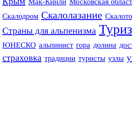
Крым
Мак-Кинли
Московская облас
Скалолазание
Скалодром
Скалот
Тури
Страны для альпенизма
ЮНЕСКО
альпинист
гора
долина
дос
страховка
у
традиции
туристы
узлы