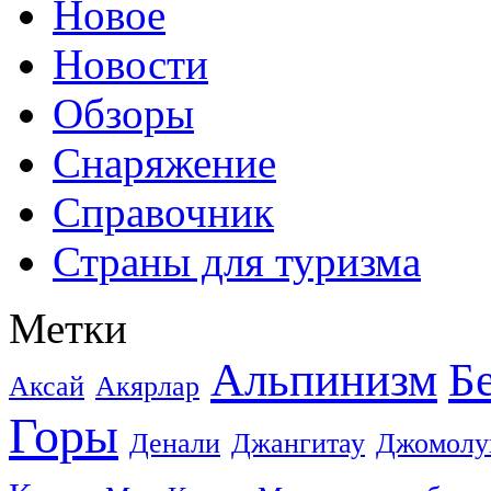
Новое
Новости
Обзоры
Снаряжение
Справочник
Страны для туризма
Метки
Альпинизм
Б
Аксай
Акярлар
Горы
Денали
Джангитау
Джомолу