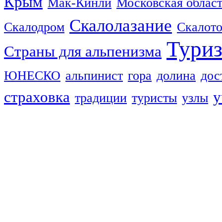
Крым
Мак-Кинли
Московская облас
Скалолазание
Скалодром
Скалот
Тури
Страны для альпенизма
ЮНЕСКО
альпинист
гора
долина
дос
страховка
у
традиции
туристы
узлы