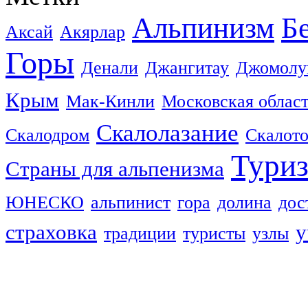
Альпинизм
Б
Аксай
Акярлар
Горы
Денали
Джангитау
Джомолу
Крым
Мак-Кинли
Московская облас
Скалолазание
Скалодром
Скалот
Тури
Страны для альпенизма
ЮНЕСКО
альпинист
гора
долина
дос
страховка
у
традиции
туристы
узлы