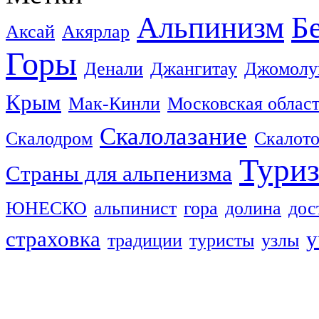
Альпинизм
Б
Аксай
Акярлар
Горы
Денали
Джангитау
Джомолу
Крым
Мак-Кинли
Московская облас
Скалолазание
Скалодром
Скалот
Тури
Страны для альпенизма
ЮНЕСКО
альпинист
гора
долина
дос
страховка
у
традиции
туристы
узлы