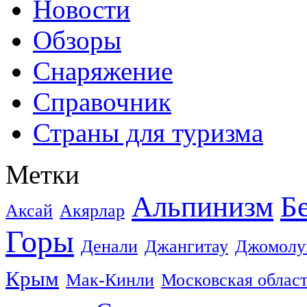
Новости
Обзоры
Снаряжение
Справочник
Страны для туризма
Метки
Альпинизм
Б
Аксай
Акярлар
Горы
Денали
Джангитау
Джомолу
Крым
Мак-Кинли
Московская облас