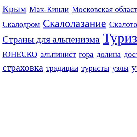
Крым
Мак-Кинли
Московская облас
Скалолазание
Скалодром
Скалот
Тури
Страны для альпенизма
ЮНЕСКО
альпинист
гора
долина
дос
страховка
у
традиции
туристы
узлы