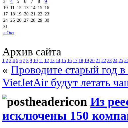
3
4
5
6
7
8
9
10
11
12
13
14
15
16
17
18
19
20
21
22
23
24
25
26
27
28
29
30
31
« Окт
Архив сайта
1
2
3
4
5
6
7
8
9
10
11
12
13
14
15
16
17
18
19
20
21
22
23
24
25
2
«
Проводите старый год в
VietJetAir будут летать ча
Из рее
исключены 150 комп