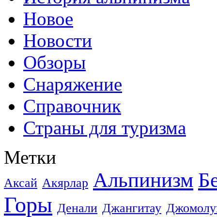
Новое
Новости
Обзоры
Снаряжение
Справочник
Страны для туризма
Метки
Альпинизм
Б
Аксай
Акярлар
Горы
Денали
Джангитау
Джомолу