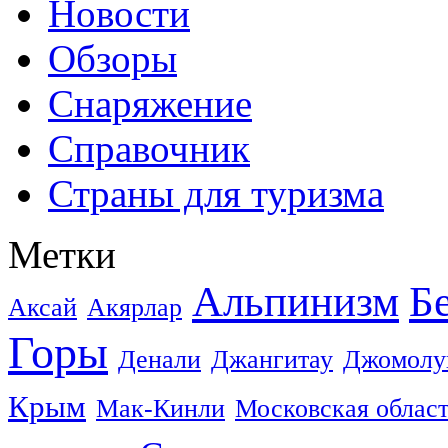
Новости
Обзоры
Снаряжение
Справочник
Страны для туризма
Метки
Альпинизм
Б
Аксай
Акярлар
Горы
Денали
Джангитау
Джомолу
Крым
Мак-Кинли
Московская облас