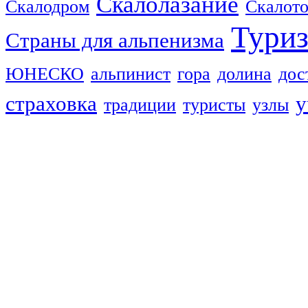
Скалолазание
Скалодром
Скалот
Тури
Страны для альпенизма
ЮНЕСКО
альпинист
гора
долина
дос
страховка
у
традиции
туристы
узлы