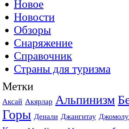
Новое
Новости
Обзоры
Снаряжение
Справочник
Страны для туризма
Метки
Альпинизм
Б
Аксай
Акярлар
Горы
Денали
Джангитау
Джомолу