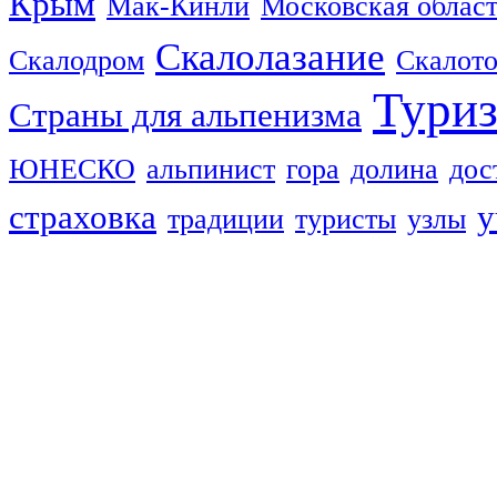
Крым
Мак-Кинли
Московская облас
Скалолазание
Скалодром
Скалот
Тури
Страны для альпенизма
ЮНЕСКО
альпинист
гора
долина
дос
страховка
у
традиции
туристы
узлы