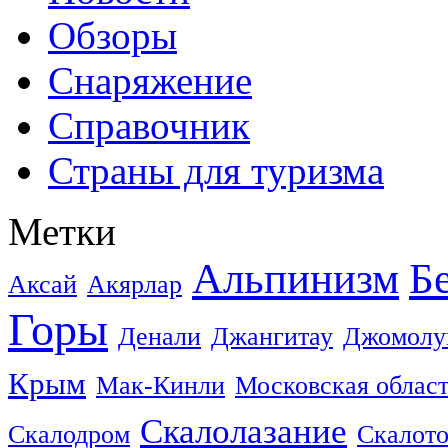
Обзоры
Снаряжение
Справочник
Страны для туризма
Метки
Альпинизм
Б
Аксай
Акярлар
Горы
Денали
Джангитау
Джомолу
Крым
Мак-Кинли
Московская облас
Скалолазание
Скалодром
Скалот