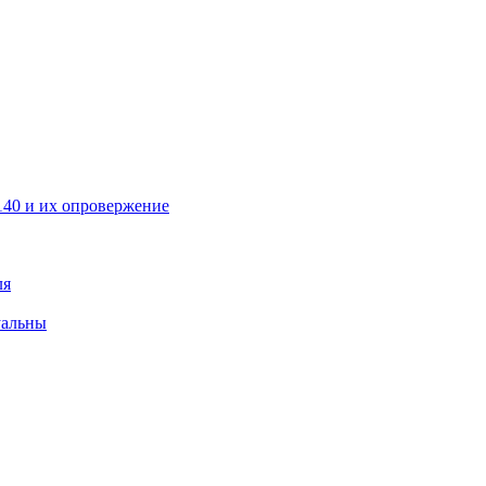
40 и их опровержение
ля
уальны