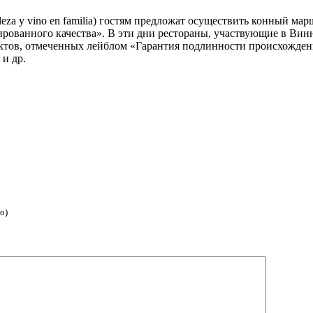
eza y vino en familia) гостям предложат осуществить конный ма
ированного качества». В эти дни рестораны, участвующие в Вин
ктов, отмеченных лейблом «Гарантия подлинности происхождения
 и др.
о)