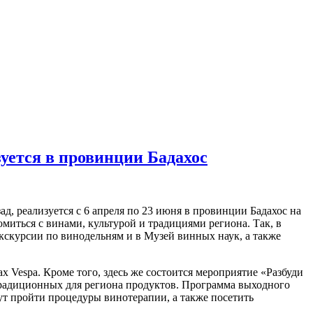
уется в провинции Бадахос
ад, реализуется с 6 апреля по 23 июня в провинции Бадахос на
миться с винами, культурой и традициями региона. Так, в
кскурсии по винодельням и в Музей винных наук, а также
х Vespa. Кроме того, здесь же состоится мероприятие «Разбуди
и традиционных для региона продуктов. Программа выходного
гут пройти процедуры винотерапии, а также посетить