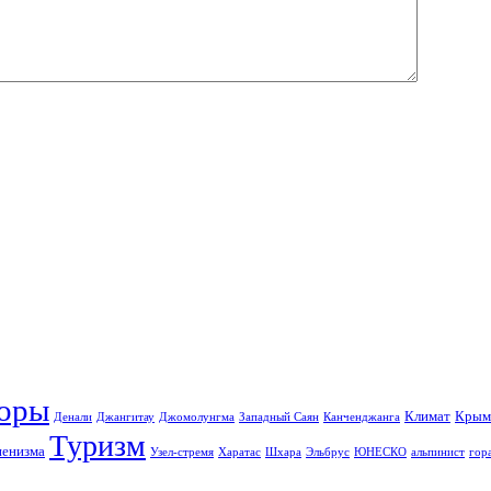
оры
Климат
Крым
Денали
Джангитау
Джомолунгма
Западный Саян
Канченджанга
Туризм
пенизма
Узел-стремя
Харатас
Шхара
Эльбрус
ЮНЕСКО
альпинист
гор