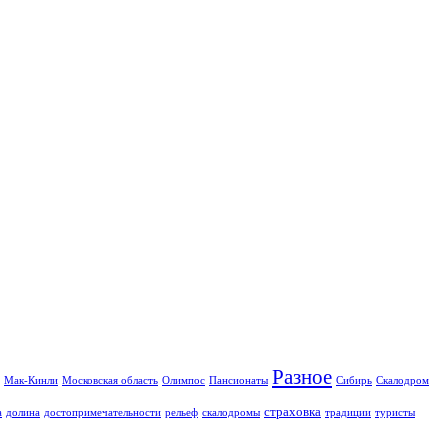
Разное
Мак-Кинли
Московская область
Олимпос
Пансионаты
Сибирь
Скалодром
страховка
а
долина
достопримечательности
рельеф
скалодромы
традиции
туристы