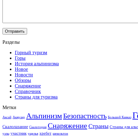
Разделы
Горный туризм
Горы
История альпинизма
Новое
Новости
Обзоры
Снаряжение
Справочник
Страны для туризма
Метки
Г
Альпинизм
Безопастность
Аксай
Акярлар
Большой Кавказ
Снаряжение
Страны
Скалолазание
Страны для аль
Скалотория
участник
хребет
узлы
ущелья
шекельтон