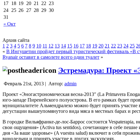
17
18
19
20
21
22
23
24
25
26
27
28
29
30
31
« Окт
Архив сайта
1
2
3
4
5
6
7
8
9
10
11
12
13
14
15
16
17
18
19
20
21
22
23
24
25
2
«
В Ингушетии пройдет первый туристический фестиваль «В с
Ryanair оставит в самолете всего один туалет
»
Эстремадура: Проект «
Февраль 21st, 2013 |
Автор:
admin
Проект «Эногастрономическая весна-2013″ (La Primavera Enogast
юго-западе Пиренейского полуострова.
В его рамках будет про
муниципалитете Альмендралехо можно будет принять участие в
дегустации вышеупомянутого вида мяса в местных барах и рес
В городке Вильяфранке-де-лос-Баррос состоится Vespaterapia, 
свои ощущения» (Activa tus sentidos), сочетающее в себе пеш
дня «За ваше здоровье» (A vuestra salud) включит в себя прож
винодельни и принять участие в других экскурсиях.