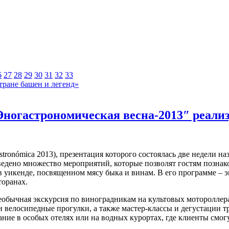
6
27
28
29
30
31
32
33
тране башен и легенд»
Эногастрономическая весна-2013″ реализ
ronómica 2013), презентация которого состоялась две недели наз
ведено множество мероприятий, которые позволят гостям познако
 уикенде, посвященном мясу быка и винам. В его программе – э
торанах.
необычная экскурсия по виноградникам на культовых мотороллера
ие и велосипедные прогулки, а также мастер-классы и дегустаци
ивание в особых отелях или на водных курортах, где клиенты смо