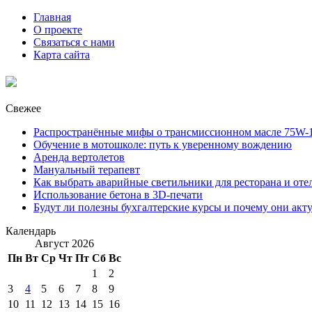
Главная
О проекте
Связаться с нами
Карта сайта
Свежее
Распространённые мифы о трансмиссионном масле 75W-1
Обучение в мотошколе: путь к уверенному вождению
Аренда вертолетов
Мануальный терапевт
Как выбрать аварийные светильники для ресторана и оте
Использование бетона в 3D-печати
Будут ли полезны бухгалтерские курсы и почему они акт
Календарь
Август 2026
Пн
Вт
Ср
Чт
Пт
Сб
Вс
1
2
3
4
5
6
7
8
9
10
11
12
13
14
15
16