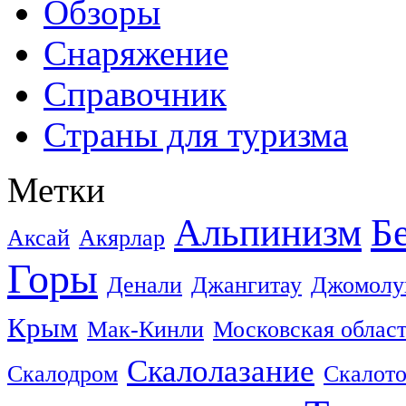
Обзоры
Снаряжение
Справочник
Страны для туризма
Метки
Альпинизм
Б
Аксай
Акярлар
Горы
Денали
Джангитау
Джомолу
Крым
Мак-Кинли
Московская облас
Скалолазание
Скалодром
Скалот